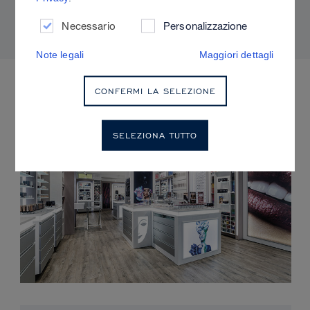
adatti alla propria pelle.
Necessario
Personalizzazione
Note legali
Maggiori dettagli
EVENTI IMMINENTI
CONFERMI LA SELEZIONE
SELEZIONA TUTTO