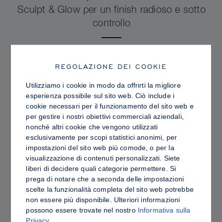
Sculpt & Glow per un finish radioso e sotto
controllo
REGOLAZIONE DEI COOKIE
Utilizziamo i cookie in modo da offrirti la migliore
esperienza possibile sul sito web. Ciò include i
cookie necessari per il funzionamento del sito web e
per gestire i nostri obiettivi commerciali aziendali,
nonché altri cookie che vengono utilizzati
esclusivamente per scopi statistici anonimi, per
impostazioni del sito web più comode, o per la
visualizzazione di contenuti personalizzati. Siete
liberi di decidere quali categorie permettere. Si
prega di notare che a seconda delle impostazioni
PRO TIPS
scelte la funzionalità completa del sito web potrebbe
Contouring in crema o in polvere: differenze,
non essere più disponibile. Ulteriori informazioni
possono essere trovate nel nostro
Informativa sulla
vantaggi e come scegliere i prodotti più
Privacy
.