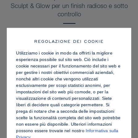
Sculpt & Glow per un finish radioso e sotto
controllo
REGOLAZIONE DEI COOKIE
Utilizziamo i cookie in modo da offrirti la migliore
esperienza possibile sul sito web. Ciò include i
cookie necessari per il funzionamento del sito web e
per gestire i nostri obiettivi commerciali aziendali,
nonché altri cookie che vengono utilizzati
esclusivamente per scopi statistici anonimi, per
impostazioni del sito web più comode, o per la
visualizzazione di contenuti personalizzati. Siete
liberi di decidere quali categorie permettere. Si
prega di notare che a seconda delle impostazioni
PRO TIPS
scelte la funzionalità completa del sito web potrebbe
Contouring in crema o in polvere: differenze,
non essere più disponibile. Ulteriori informazioni
possono essere trovate nel nostro
Informativa sulla
vantaggi e come scegliere i prodotti più
Privacy
.