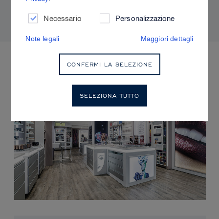
adatti alla propria pelle.
Necessario
Personalizzazione
Note legali
Maggiori dettagli
EVENTI IMMINENTI
CONFERMI LA SELEZIONE
SELEZIONA TUTTO