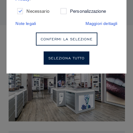
adatti alla propria pelle.
Necessario
Personalizzazione
Note legali
Maggiori dettagli
EVENTI IMMINENTI
CONFERMI LA SELEZIONE
SELEZIONA TUTTO