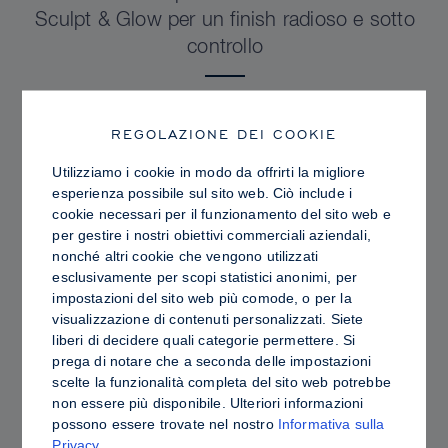
Sculpt & Glow per un finish radioso e sotto
controllo
REGOLAZIONE DEI COOKIE
Utilizziamo i cookie in modo da offrirti la migliore
esperienza possibile sul sito web. Ciò include i
cookie necessari per il funzionamento del sito web e
per gestire i nostri obiettivi commerciali aziendali,
nonché altri cookie che vengono utilizzati
esclusivamente per scopi statistici anonimi, per
impostazioni del sito web più comode, o per la
visualizzazione di contenuti personalizzati. Siete
liberi di decidere quali categorie permettere. Si
prega di notare che a seconda delle impostazioni
PRO TIPS
scelte la funzionalità completa del sito web potrebbe
Contouring in crema o in polvere: differenze,
non essere più disponibile. Ulteriori informazioni
possono essere trovate nel nostro
Informativa sulla
vantaggi e come scegliere i prodotti più
Privacy
.