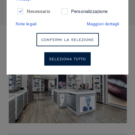
adatti alla propria pelle.
Necessario
Personalizzazione
Note legali
Maggiori dettagli
EVENTI IMMINENTI
CONFERMI LA SELEZIONE
SELEZIONA TUTTO