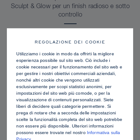
Sculpt & Glow per un finish radioso e sotto
controllo
REGOLAZIONE DEI COOKIE
Utilizziamo i cookie in modo da offrirti la migliore
esperienza possibile sul sito web. Ciò include i
cookie necessari per il funzionamento del sito web e
per gestire i nostri obiettivi commerciali aziendali,
nonché altri cookie che vengono utilizzati
esclusivamente per scopi statistici anonimi, per
impostazioni del sito web più comode, o per la
visualizzazione di contenuti personalizzati. Siete
liberi di decidere quali categorie permettere. Si
prega di notare che a seconda delle impostazioni
PRO TIPS
scelte la funzionalità completa del sito web potrebbe
Contouring in crema o in polvere: differenze,
non essere più disponibile. Ulteriori informazioni
possono essere trovate nel nostro
Informativa sulla
vantaggi e come scegliere i prodotti più
Privacy
.