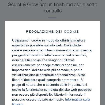
Sculpt & Glow per un finish radioso e sotto
controllo
REGOLAZIONE DEI COOKIE
Utilizziamo i cookie in modo da offrirti la migliore
esperienza possibile sul sito web. Ciò include i
cookie necessari per il funzionamento del sito web e
per gestire i nostri obiettivi commerciali aziendali,
nonché altri cookie che vengono utilizzati
esclusivamente per scopi statistici anonimi, per
impostazioni del sito web più comode, o per la
visualizzazione di contenuti personalizzati. Siete
liberi di decidere quali categorie permettere. Si
prega di notare che a seconda delle impostazioni
PRO TIPS
scelte la funzionalità completa del sito web potrebbe
Contouring in crema o in polvere: differenze,
non essere più disponibile. Ulteriori informazioni
possono essere trovate nel nostro
Informativa sulla
vantaggi e come scegliere i prodotti più
Privacy
.