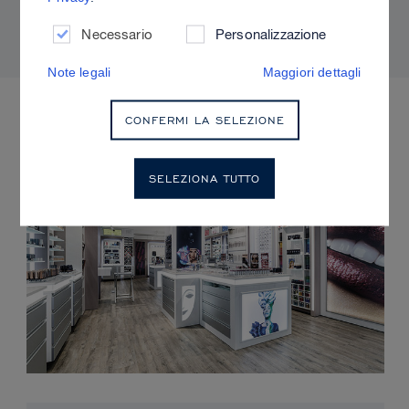
adatti alla propria pelle.
Necessario
Personalizzazione
Note legali
Maggiori dettagli
EVENTI IMMINENTI
CONFERMI LA SELEZIONE
SELEZIONA TUTTO