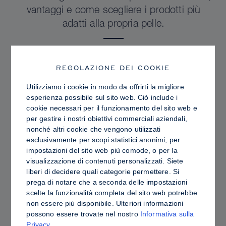
vantaggi e come scegliere i prodotti più
adatti alla propria pelle.
REGOLAZIONE DEI COOKIE
Utilizziamo i cookie in modo da offrirti la migliore
esperienza possibile sul sito web. Ciò include i
cookie necessari per il funzionamento del sito web e
per gestire i nostri obiettivi commerciali aziendali,
nonché altri cookie che vengono utilizzati
esclusivamente per scopi statistici anonimi, per
impostazioni del sito web più comode, o per la
visualizzazione di contenuti personalizzati. Siete
liberi di decidere quali categorie permettere. Si
prega di notare che a seconda delle impostazioni
PRO TIPS
scelte la funzionalità completa del sito web potrebbe
Luminosità o pelle lucida: come fissare
non essere più disponibile. Ulteriori informazioni
possono essere trovate nel nostro
Informativa sulla
Sculpt & Glow per un finish radioso e sotto
Privacy
.