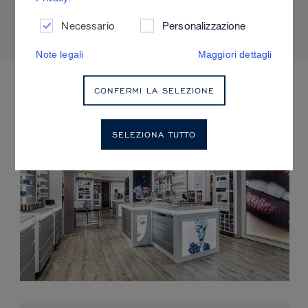
controllo
Necessario
Personalizzazione
Note legali
Maggiori dettagli
EVENTI IMMINENTI
CONFERMI LA SELEZIONE
SELEZIONA TUTTO