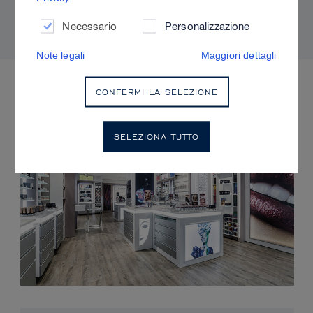
adatti alla propria pelle.
Necessario
Personalizzazione
Note legali
Maggiori dettagli
EVENTI IMMINENTI
CONFERMI LA SELEZIONE
SELEZIONA TUTTO