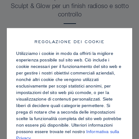
Sculpt & Glow per un finish radioso e sotto
controllo
REGOLAZIONE DEI COOKIE
Utilizziamo i cookie in modo da offrirti la migliore
esperienza possibile sul sito web. Ciò include i
cookie necessari per il funzionamento del sito web e
per gestire i nostri obiettivi commerciali aziendali,
nonché altri cookie che vengono utilizzati
esclusivamente per scopi statistici anonimi, per
impostazioni del sito web più comode, o per la
visualizzazione di contenuti personalizzati. Siete
liberi di decidere quali categorie permettere. Si
prega di notare che a seconda delle impostazioni
PRO TIPS
scelte la funzionalità completa del sito web potrebbe
Contouring in crema o in polvere: differenze,
non essere più disponibile. Ulteriori informazioni
possono essere trovate nel nostro
Informativa sulla
vantaggi e come scegliere i prodotti più
Privacy
.