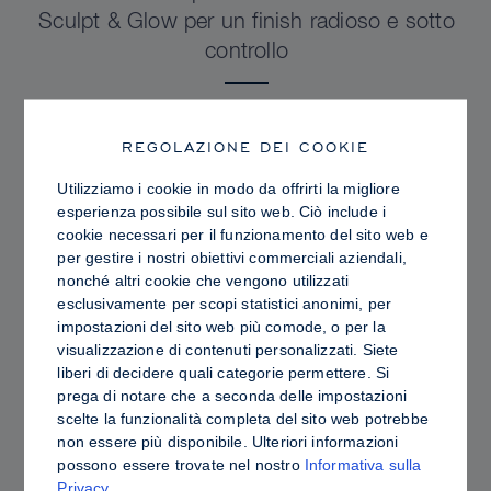
Sculpt & Glow per un finish radioso e sotto
controllo
REGOLAZIONE DEI COOKIE
Utilizziamo i cookie in modo da offrirti la migliore
esperienza possibile sul sito web. Ciò include i
cookie necessari per il funzionamento del sito web e
per gestire i nostri obiettivi commerciali aziendali,
nonché altri cookie che vengono utilizzati
esclusivamente per scopi statistici anonimi, per
impostazioni del sito web più comode, o per la
visualizzazione di contenuti personalizzati. Siete
liberi di decidere quali categorie permettere. Si
prega di notare che a seconda delle impostazioni
PRO TIPS
scelte la funzionalità completa del sito web potrebbe
Contouring in crema o in polvere: differenze,
non essere più disponibile. Ulteriori informazioni
possono essere trovate nel nostro
Informativa sulla
vantaggi e come scegliere i prodotti più
Privacy
.