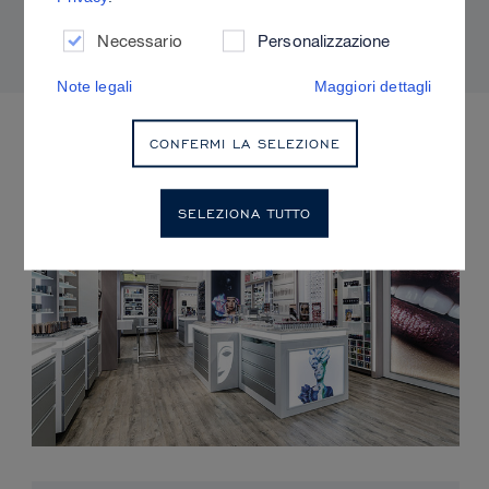
adatti alla propria pelle.
Necessario
Personalizzazione
Note legali
Maggiori dettagli
EVENTI IMMINENTI
CONFERMI LA SELEZIONE
SELEZIONA TUTTO