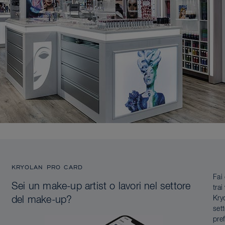
KRYOLAN PRO CARD
Fai
Sei un make-up artist o lavori nel settore
tra
Kry
del make-up?
set
pref