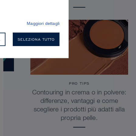
Maggiori dettagli
E
SELEZIONA TUTTO
PRO TIPS
Contouring in crema o in polvere:
differenze, vantaggi e come
scegliere i prodotti più adatti alla
propria pelle.