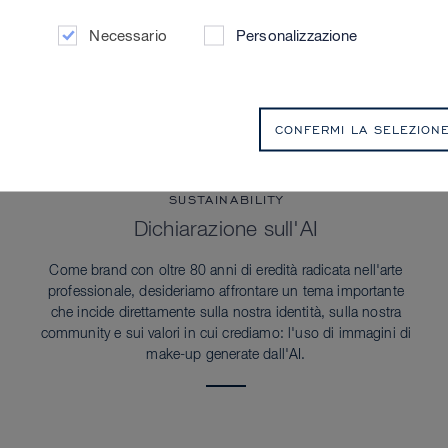
Necessario
Personalizzazione
CONFERMI LA SELEZION
SUSTAINABILITY
Dichiarazione sull'AI
Come brand con oltre 80 anni di eredità radicata nell'arte
professionale, desideriamo affrontare un tema importante
che incide direttamente sulla nostra identità, sulla nostra
community e sui valori in cui crediamo: l'uso di immagini di
make-up generate dall'AI.