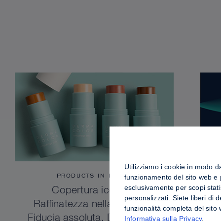
Utilizziamo i cookie in modo da 
PRODUCTS IN FOCUS
funzionamento del sito web e pe
esclusivamente per scopi stati
Copertura iconica.
personalizzati. Siete liberi di
Raffinatezza nella praticità.
funzionalità completa del sito
Fiducia assoluta. Dermacolor
Informativa sulla Privacy
.