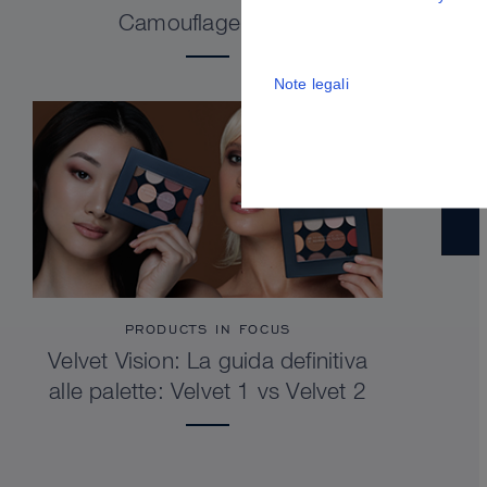
Camouflage Stick
Note legali
PRODUCTS IN FOCUS
Velvet Vision: La guida definitiva
alle palette: Velvet 1 vs Velvet 2