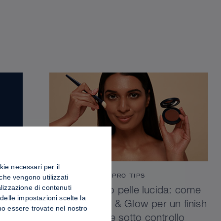
kie necessari per il
PRO TIPS
 che vengono utilizzati
lizzazione di contenuti
Luminosità o pelle lucida: come
delle impostazioni scelte la
fissare Sculpt & Glow per un finish
no essere trovate nel nostro
radioso e sotto controllo