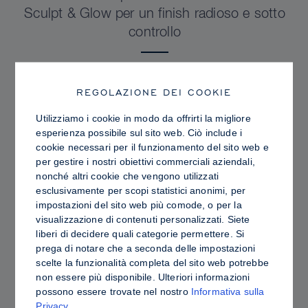
Sculpt & Glow per un finish radioso e sotto
controllo
REGOLAZIONE DEI COOKIE
Utilizziamo i cookie in modo da offrirti la migliore
esperienza possibile sul sito web. Ciò include i
cookie necessari per il funzionamento del sito web e
per gestire i nostri obiettivi commerciali aziendali,
nonché altri cookie che vengono utilizzati
esclusivamente per scopi statistici anonimi, per
impostazioni del sito web più comode, o per la
visualizzazione di contenuti personalizzati. Siete
liberi di decidere quali categorie permettere. Si
prega di notare che a seconda delle impostazioni
PRO TIPS
scelte la funzionalità completa del sito web potrebbe
Contouring in crema o in polvere: differenze,
non essere più disponibile. Ulteriori informazioni
possono essere trovate nel nostro
Informativa sulla
vantaggi e come scegliere i prodotti più
Privacy
.