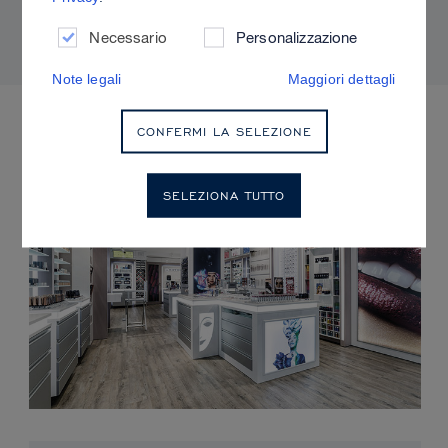
adatti alla propria pelle.
Necessario
Personalizzazione
Note legali
Maggiori dettagli
EVENTI IMMINENTI
CONFERMI LA SELEZIONE
SELEZIONA TUTTO