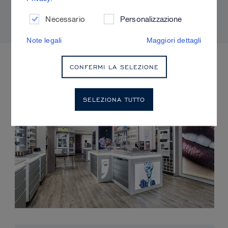
adatti alla propria pelle.
Necessario
Personalizzazione
Note legali
Maggiori dettagli
EVENTI IMMINENTI
CONFERMI LA SELEZIONE
SELEZIONA TUTTO