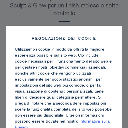
Sculpt & Glow per un finish radioso e sotto
controllo
REGOLAZIONE DEI COOKIE
Utilizziamo i cookie in modo da offrirti la migliore
esperienza possibile sul sito web. Ciò include i
cookie necessari per il funzionamento del sito web e
per gestire i nostri obiettivi commerciali aziendali,
nonché altri cookie che vengono utilizzati
esclusivamente per scopi statistici anonimi, per
impostazioni del sito web più comode, o per la
visualizzazione di contenuti personalizzati. Siete
liberi di decidere quali categorie permettere. Si
prega di notare che a seconda delle impostazioni
PRO TIPS
scelte la funzionalità completa del sito web potrebbe
Contouring in crema o in polvere: differenze,
non essere più disponibile. Ulteriori informazioni
possono essere trovate nel nostro
Informativa sulla
vantaggi e come scegliere i prodotti più
Privacy
.