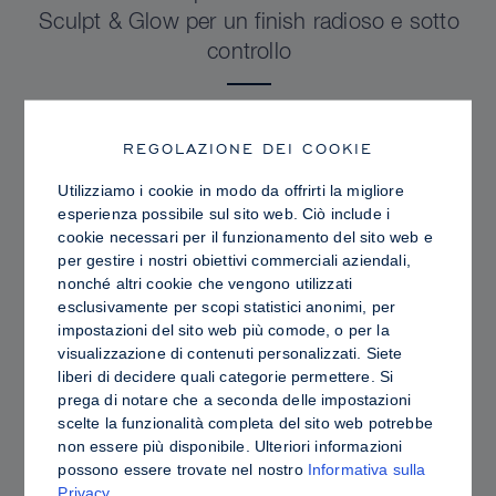
Sculpt & Glow per un finish radioso e sotto
controllo
REGOLAZIONE DEI COOKIE
Utilizziamo i cookie in modo da offrirti la migliore
esperienza possibile sul sito web. Ciò include i
cookie necessari per il funzionamento del sito web e
per gestire i nostri obiettivi commerciali aziendali,
nonché altri cookie che vengono utilizzati
esclusivamente per scopi statistici anonimi, per
impostazioni del sito web più comode, o per la
visualizzazione di contenuti personalizzati. Siete
liberi di decidere quali categorie permettere. Si
prega di notare che a seconda delle impostazioni
PRO TIPS
scelte la funzionalità completa del sito web potrebbe
Contouring in crema o in polvere: differenze,
non essere più disponibile. Ulteriori informazioni
possono essere trovate nel nostro
Informativa sulla
vantaggi e come scegliere i prodotti più
Privacy
.