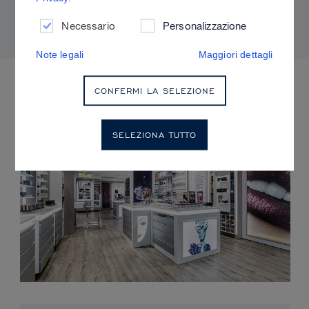
adatti alla propria pelle.
Necessario
Personalizzazione
Note legali
Maggiori dettagli
EVENTI IMMINENTI
CONFERMI LA SELEZIONE
SELEZIONA TUTTO