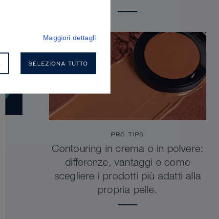
Maggiori dettagli
E
SELEZIONA TUTTO
PRO TIPS
Contouring in crema o in polvere:
differenze, vantaggi e come
scegliere i prodotti più adatti alla
propria pelle.