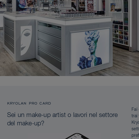
KRYOLAN PRO CARD
Fai
Sei un make-up artist o lavori nel settore
tra
Kry
del make-up?
set
pref