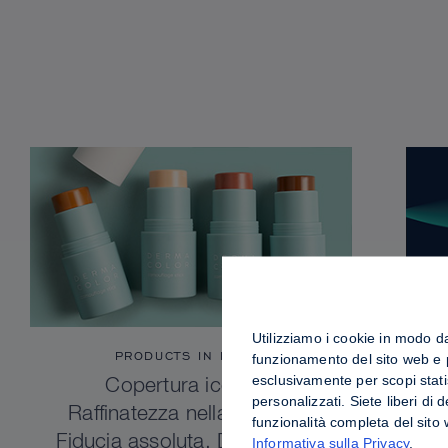
Utilizziamo i cookie in modo da 
PRODUCTS IN FOCUS
funzionamento del sito web e pe
esclusivamente per scopi stati
Copertura iconica.
personalizzati. Siete liberi di
Raffinatezza nella praticità.
funzionalità completa del sito
Fiducia assoluta. Dermacolor
Informativa sulla Privacy
.