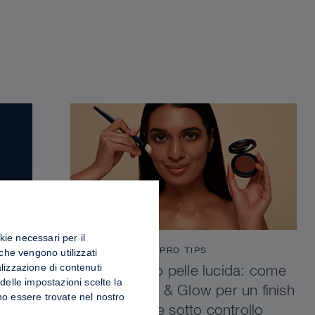
kie necessari per il
PRO TIPS
 che vengono utilizzati
lizzazione di contenuti
Luminosità o pelle lucida: come
delle impostazioni scelte la
fissare Sculpt & Glow per un finish
no essere trovate nel nostro
radioso e sotto controllo