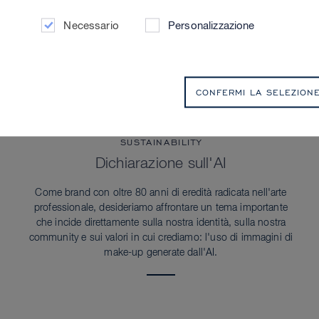
Necessario
Personalizzazione
CONFERMI LA SELEZION
SUSTAINABILITY
Dichiarazione sull'AI
Come brand con oltre 80 anni di eredità radicata nell'arte
professionale, desideriamo affrontare un tema importante
che incide direttamente sulla nostra identità, sulla nostra
community e sui valori in cui crediamo: l'uso di immagini di
make-up generate dall'AI.