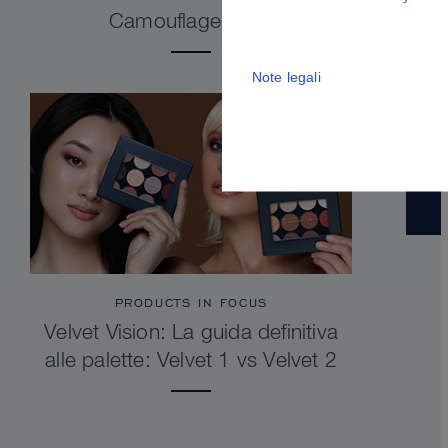
Camouflage Stick
Note legali
PRODUCTS IN FOCUS
Velvet Vision: La guida definitiva
alle palette: Velvet 1 vs Velvet 2