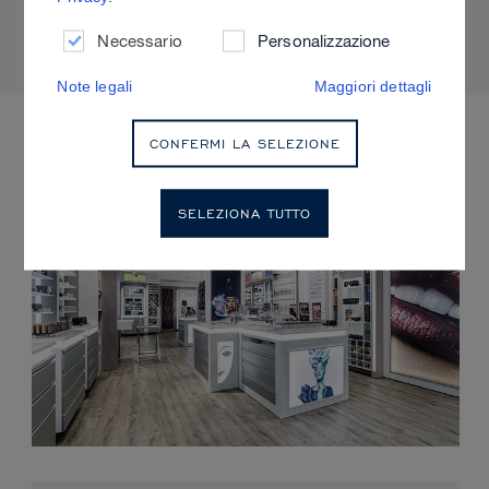
adatti alla propria pelle.
Necessario
Personalizzazione
Note legali
Maggiori dettagli
EVENTI IMMINENTI
CONFERMI LA SELEZIONE
SELEZIONA TUTTO