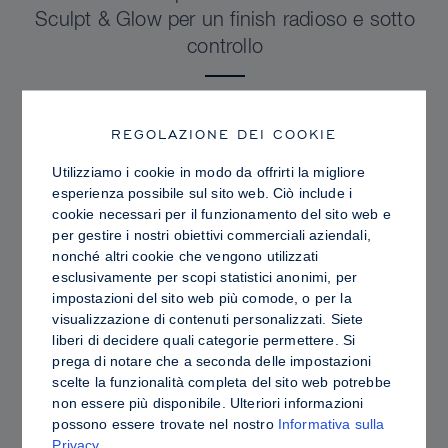
Sculpt & Glow per un finish radioso e sotto
controllo
REGOLAZIONE DEI COOKIE
Utilizziamo i cookie in modo da offrirti la migliore
esperienza possibile sul sito web. Ciò include i
cookie necessari per il funzionamento del sito web e
per gestire i nostri obiettivi commerciali aziendali,
nonché altri cookie che vengono utilizzati
esclusivamente per scopi statistici anonimi, per
impostazioni del sito web più comode, o per la
visualizzazione di contenuti personalizzati. Siete
liberi di decidere quali categorie permettere. Si
prega di notare che a seconda delle impostazioni
PRO TIPS
scelte la funzionalità completa del sito web potrebbe
Contouring in crema o in polvere: differenze,
non essere più disponibile. Ulteriori informazioni
possono essere trovate nel nostro
Informativa sulla
vantaggi e come scegliere i prodotti più
Privacy
.